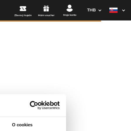
THB
Moje konto
Zľavový kupón
Mám voucher
3. Vaše údaje
Dátum odchodu
osím vyberte
O cookies