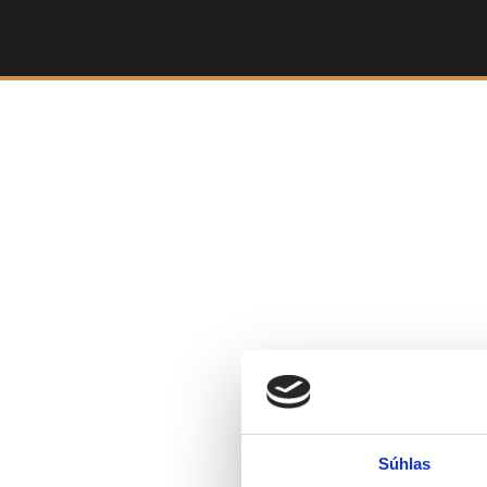
1. Výber pobytu
Dátum príchod
Prosím vybe
Súhlas